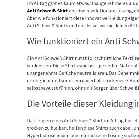
met
Im Alltag gibt es kaum etwas Unangenehmeres als das
het
Anti Schweiß Shirt
an, eine revolutionäre Lösung, di
OGSM
Aber wie funktioniert diese innovative Kleidung eige
model:
Anti Schweiß Shirts und entdecke, wie sie deinen All
Een
complete
Wie funktioniert ein Anti Sch
gids
Ein Anti Schweiß Shirt nutzt fortschrittliche Textil
Entdecke
verdunsten. Diese Shirts sind aus speziellen Material
die
unangenehme Gerüche neutralisieren. Das Geheimnis l
Magie
ermöglicht und somit ein dauerhaft trockenes Gefühl
des
selbstbewusst fühlen, ohne dir Sorgen über Schwei
Anti
Schweiß
Die Vorteile dieser Kleidung i
Shirt
für
jeden
Das Tragen eines Anti Schweiß Shirt im Alltag biete
Tag
trocken zu bleiben, helfen diese Shirts auch dabei, 
Hyperhidrose leiden oder einfach eine Lösung suchen, 