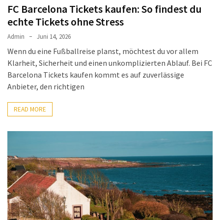
FC Barcelona Tickets kaufen: So findest du
MOST
echte Tickets ohne Stress
USED
CATEGORIES
Admin
Juni 14, 2026
Wenn du eine Fußballreise planst, möchtest du vor allem
Tips
Klarheit, Sicherheit und einen unkomplizierten Ablauf. Bei FC
(6)
Barcelona Tickets kaufen kommt es auf zuverlässige
Anbieter, den richtigen
Finanzielles
(5)
READ MORE
Garten
(3)
Wohnen
(2)
Sport
(2)