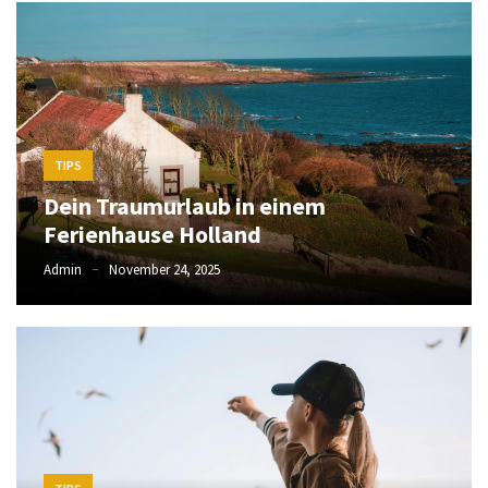
in
einem
Ferienhause
Holland
Entdecke
TIPS
die
Dein Traumurlaub in einem
Welt
Ferienhause Holland
von
Caymus:
Admin
November 24, 2025
Ein
Juwel
in
Napa
Valley
Ontgrendel
succes