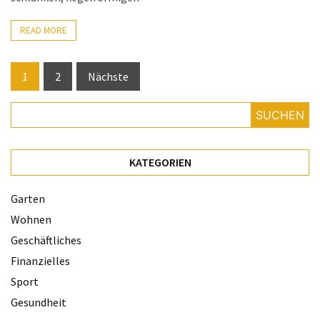
READ MORE
Seitennummerierung
1
2
Nächste
der
SUCHEN
Beiträge
KATEGORIEN
Garten
Wohnen
Geschäftliches
Finanzielles
Sport
Gesundheit