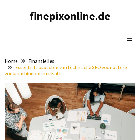
Skip
Skip
to
to
finepixonline.de
content
content
NEUESTE
BEITRÄGE
FC
Barcelona
Tickets
Home
Finanzielles
kaufen:
Essentiële aspecten van technische SEO voor betere
So
zoekmachineoptimalisatie
findest
du
echte
Tickets
ohne
Stress
Dein
Traumurlaub