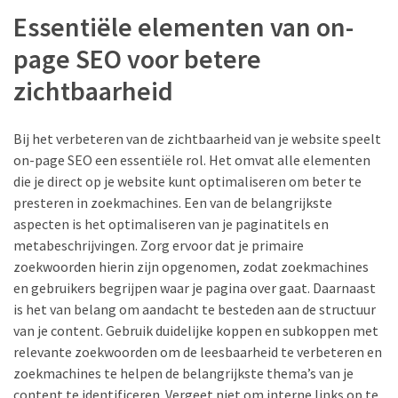
Essentiële elementen van on-
MOST
USED
page SEO voor betere
CATEGORIES
zichtbaarheid
Tips
(6)
Bij het verbeteren van de zichtbaarheid van je website speelt
on-page SEO een essentiële rol. Het omvat alle elementen
Finanzielles
die je direct op je website kunt optimaliseren om beter te
(5)
presteren in zoekmachines. Een van de belangrijkste
aspecten is het optimaliseren van je paginatitels en
Garten
metabeschrijvingen. Zorg ervoor dat je primaire
(3)
zoekwoorden hierin zijn opgenomen, zodat zoekmachines
Wohnen
en gebruikers begrijpen waar je pagina over gaat. Daarnaast
(2)
is het van belang om aandacht te besteden aan de structuur
van je content. Gebruik duidelijke koppen en subkoppen met
Sport
relevante zoekwoorden om de leesbaarheid te verbeteren en
(2)
zoekmachines te helpen de belangrijkste thema’s van je
content te identificeren. Vergeet niet om interne links op te