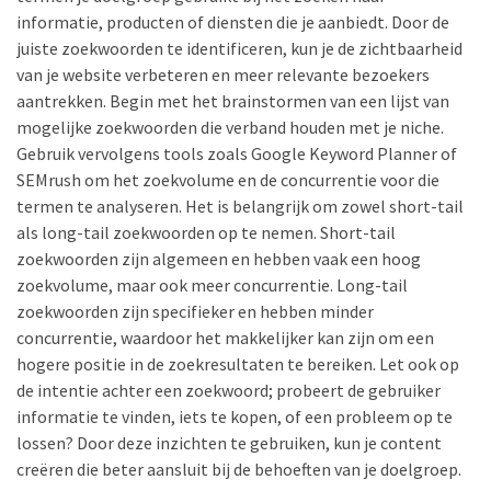
met
informatie, producten of diensten die je aanbiedt. Door de
het
juiste zoekwoorden te identificeren, kun je de zichtbaarheid
OGSM
van je website verbeteren en meer relevante bezoekers
model:
aantrekken. Begin met het brainstormen van een lijst van
Een
mogelijke zoekwoorden die verband houden met je niche.
complete
Gebruik vervolgens tools zoals Google Keyword Planner of
gids
SEMrush om het zoekvolume en de concurrentie voor die
termen te analyseren. Het is belangrijk om zowel short-tail
Entdecke
als long-tail zoekwoorden op te nemen. Short-tail
die
zoekwoorden zijn algemeen en hebben vaak een hoog
Magie
zoekvolume, maar ook meer concurrentie. Long-tail
des
zoekwoorden zijn specifieker en hebben minder
Anti
concurrentie, waardoor het makkelijker kan zijn om een
Schweiß
hogere positie in de zoekresultaten te bereiken. Let ook op
Shirt
de intentie achter een zoekwoord; probeert de gebruiker
für
informatie te vinden, iets te kopen, of een probleem op te
jeden
lossen? Door deze inzichten te gebruiken, kun je content
Tag
creëren die beter aansluit bij de behoeften van je doelgroep.