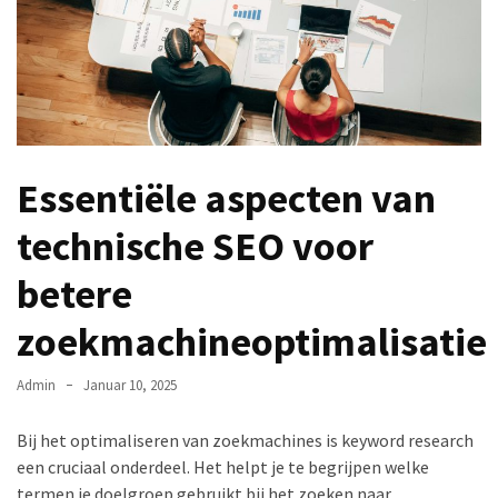
in
einem
Ferienhause
Holland
Entdecke
die
Essentiële aspecten van
Welt
technische SEO voor
von
Caymus:
betere
Ein
Juwel
zoekmachineoptimalisatie
in
Napa
Admin
Januar 10, 2025
Valley
Bij het optimaliseren van zoekmachines is keyword research
Ontgrendel
een cruciaal onderdeel. Het helpt je te begrijpen welke
succes
termen je doelgroep gebruikt bij het zoeken naar