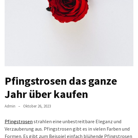
in
einem
Ferienhause
Holland
Entdecke
die
Welt
von
Caymus:
Pfingstrosen das ganze
Ein
Juwel
Jahr über kaufen
in
Napa
Admin
Oktober 26, 2023
Valley
Pfingstrosen
strahlen eine unbestreitbare Eleganz und
Ontgrendel
Verzauberung aus. Pfingstrosen gibt es in vielen Farben und
succes
Formen. Es gibt zum Beispiel einfach blühende Pfingstrosen