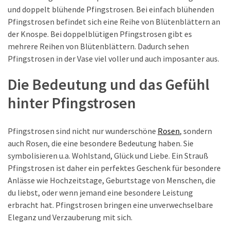
met
und doppelt blühende Pfingstrosen. Bei einfach blühenden
het
Pfingstrosen befindet sich eine Reihe von Blütenblättern an
OGSM
der Knospe. Bei doppelblütigen Pfingstrosen gibt es
model:
mehrere Reihen von Blütenblättern. Dadurch sehen
Een
Pfingstrosen in der Vase viel voller und auch imposanter aus.
complete
gids
Die Bedeutung und das Gefühl
Entdecke
hinter Pfingstrosen
die
Magie
Pfingstrosen sind nicht nur wunderschöne
Rosen
, sondern
des
auch Rosen, die eine besondere Bedeutung haben. Sie
Anti
symbolisieren u.a. Wohlstand, Glück und Liebe. Ein Strauß
Schweiß
Pfingstrosen ist daher ein perfektes Geschenk für besondere
Shirt
Anlässe wie Hochzeitstage, Geburtstage von Menschen, die
für
du liebst, oder wenn jemand eine besondere Leistung
jeden
erbracht hat. Pfingstrosen bringen eine unverwechselbare
Tag
Eleganz und Verzauberung mit sich.