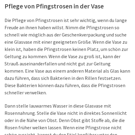
Pflege von Pfingstrosen in der Vase
MOST
USED
CATEGORIES
Die Pflege von Pfingstrosen ist sehr wichtig, wenn du lange
Freude an ihnen haben willst. Nimm die Pfingstrosen so
schnell wie möglich aus der Geschenkverpackung und suche
Tips
eine Glasvase mit einer geeigneten Größe. Wenn die Vase zu
(6)
klein ist, haben die Pfingstrosen keinen Platz, um schön zur
Finanzielles
Geltung zu kommen. Wenn die Vase zu groß ist, kann der
(5)
Strauß auseinanderfallen und nicht gut zur Geltung
kommen. Eine Vase aus einem anderen Material als Glas kann
Garten
dazu führen, dass sich Bakterien in den Rillen festsetzen.
(3)
Diese Bakterien können dazu führen, dass die Pfingstrosen
schneller verwelken.
Wohnen
(2)
Dann stelle lauwarmes Wasser in diese Glasvase mit
Rosennahrung. Stelle die Vase nicht in direktes Sonnenlicht
Sport
oder in die Nähe von Obst. Denn Obst gibt Stoffe ab, die die
(2)
Rosen früher welken lassen. Wenn eine Pfingstrose nicht
schön aussieht, kannst du den Stiel kopfüber unter den